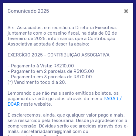
×
Comunicado 2025
Srs. Associados, em reunião da Diretoria Executiva,
A.R.R.A. Associação de
juntamente com o conselho fiscal, na data de 02 de
Radioamadores
fevereiro de 2025, informamos que a Contribuição
Associativa adotada é descrita abaixo:
Rancho da Amizade
EXERCÍCIO 2025 - CONTRIBUIÇÃO ASSOCIATIVA
O Rancho da Amizade, grupo de Radioamadores
- Pagamento à Vista: R$210,00
formado na década de 90
- Pagamento em 2 parcelas de R$105,00
na zona sul da capital Paulista, reuniu-se novamente
- Pagamento em 3 parcelas de R$70,00
(*) Vencimento todo dia 20.
em 2019 com a missão
de realizar um antigo sonho: tornar-se uma Associação
Lembrando que não mais serão emitidos boletos, os
relevante e atuante.
pagamentos serão gerados através do menu
PAGAR /
DOAR
neste website.
Saiba Mais
E esclarecemos, ainda, que qualquer valor pago a mais,
será ressarcido pela tesouraria. Desde já agradecemos a
compreensão. Dúvidas serão esclarecidas através dos e-
mails: secretariadaarra@gmail.com ou